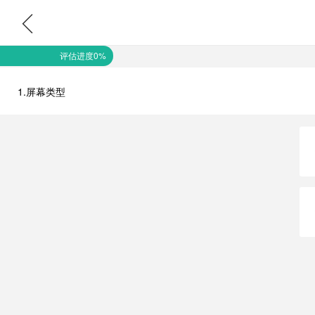
评估进度0%
1.屏幕类型