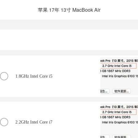
苹果 17年 13寸 MacBook Air
1.8GHz Intel Core i5
2.2GHz Intel Core i7