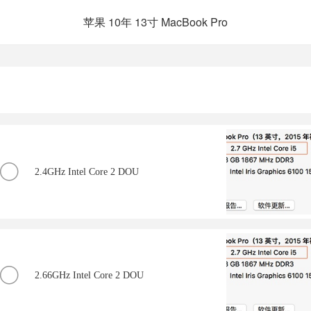
苹果 10年 13寸 MacBook Pro
2.4GHz Intel Core 2 DOU
2.66GHz Intel Core 2 DOU