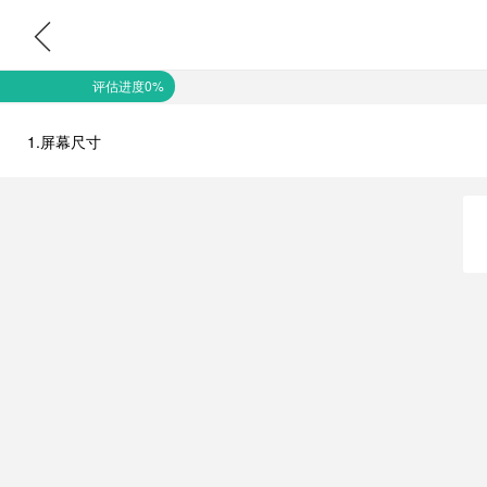
评估进度0%
1.屏幕尺寸