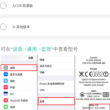
A1528 联通版
5s 其他版本
可在“
设置->通用->监管
”中查看型号