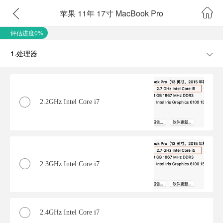
苹果 11年 17寸 MacBook Pro
评估进度0%
1.处理器
2.2GHz Intel Core i7
2.3GHz Intel Core i7
2.4GHz Intel Core i7