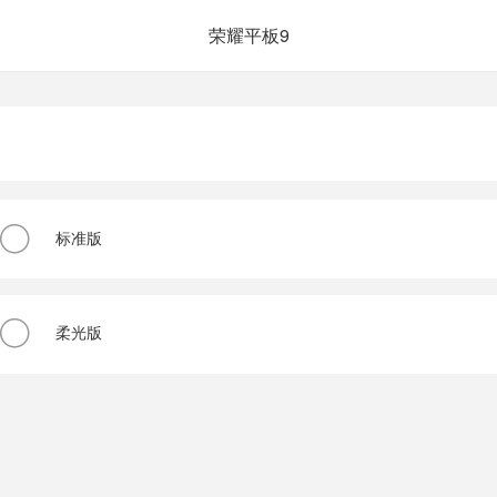
荣耀平板9
标准版
柔光版