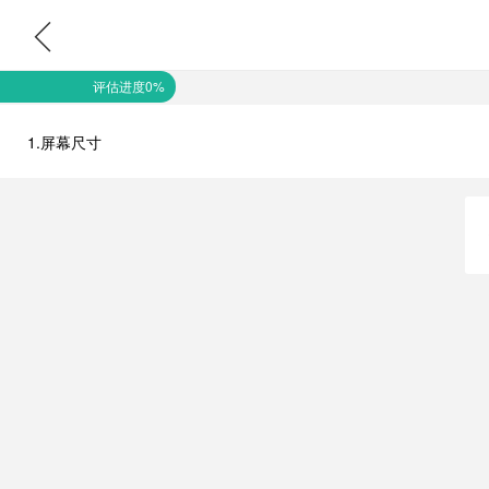
评估进度0%
1.屏幕尺寸